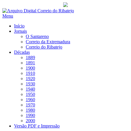
Saltar
para
Menu
conteúdo
Início
Jornais
O Santareno
Correio da Extremadura
Correio do Ribatejo
Décadas
1889
1891
1900
1910
1920
1930
1940
1950
1960
1970
1980
1990
2000
Versão PDF e Impressão