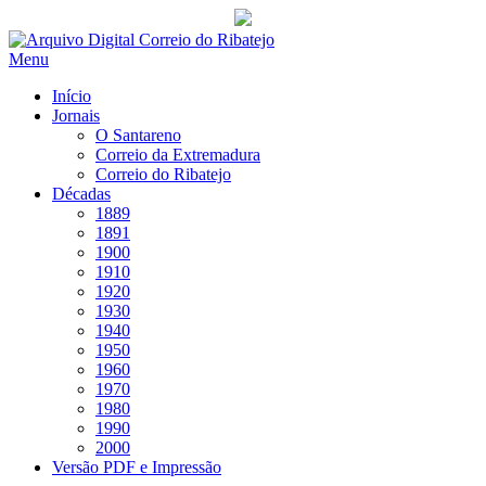
Saltar
para
Menu
conteúdo
Início
Jornais
O Santareno
Correio da Extremadura
Correio do Ribatejo
Décadas
1889
1891
1900
1910
1920
1930
1940
1950
1960
1970
1980
1990
2000
Versão PDF e Impressão