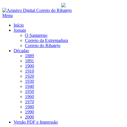
Saltar
para
Menu
conteúdo
Início
Jornais
O Santareno
Correio da Extremadura
Correio do Ribatejo
Décadas
1889
1891
1900
1910
1920
1930
1940
1950
1960
1970
1980
1990
2000
Versão PDF e Impressão