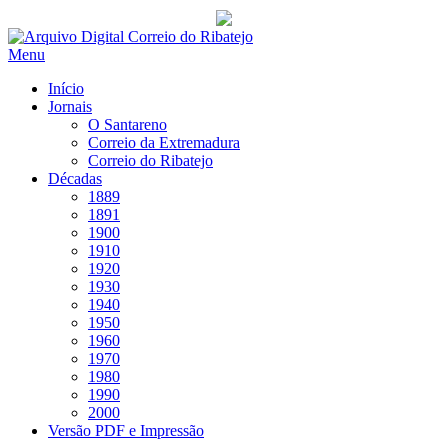
Saltar
para
Menu
conteúdo
Início
Jornais
O Santareno
Correio da Extremadura
Correio do Ribatejo
Décadas
1889
1891
1900
1910
1920
1930
1940
1950
1960
1970
1980
1990
2000
Versão PDF e Impressão