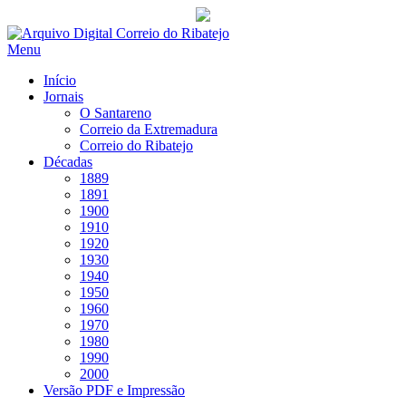
Saltar
para
Menu
conteúdo
Início
Jornais
O Santareno
Correio da Extremadura
Correio do Ribatejo
Décadas
1889
1891
1900
1910
1920
1930
1940
1950
1960
1970
1980
1990
2000
Versão PDF e Impressão