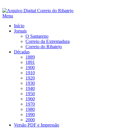
Saltar
para
Menu
conteúdo
Início
Jornais
O Santareno
Correio da Extremadura
Correio do Ribatejo
Décadas
1889
1891
1900
1910
1920
1930
1940
1950
1960
1970
1980
1990
2000
Versão PDF e Impressão