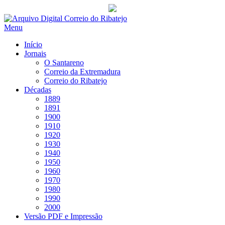
Saltar
para
Menu
conteúdo
Início
Jornais
O Santareno
Correio da Extremadura
Correio do Ribatejo
Décadas
1889
1891
1900
1910
1920
1930
1940
1950
1960
1970
1980
1990
2000
Versão PDF e Impressão