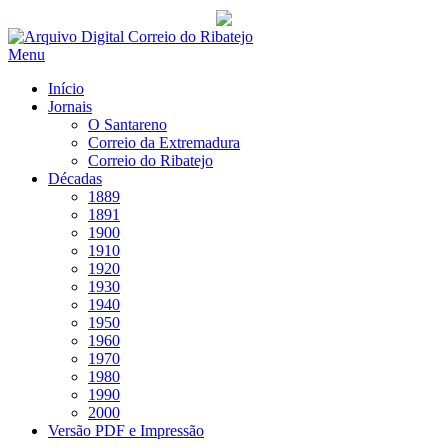
Saltar
para
Menu
conteúdo
Início
Jornais
O Santareno
Correio da Extremadura
Correio do Ribatejo
Décadas
1889
1891
1900
1910
1920
1930
1940
1950
1960
1970
1980
1990
2000
Versão PDF e Impressão