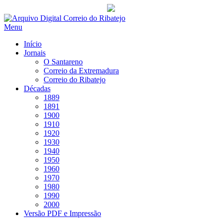
Saltar
para
Menu
conteúdo
Início
Jornais
O Santareno
Correio da Extremadura
Correio do Ribatejo
Décadas
1889
1891
1900
1910
1920
1930
1940
1950
1960
1970
1980
1990
2000
Versão PDF e Impressão