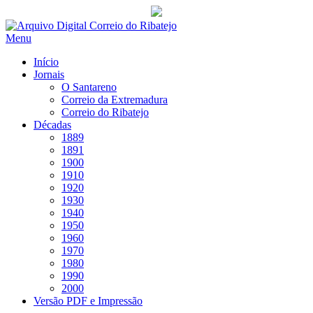
Saltar
para
Menu
conteúdo
Início
Jornais
O Santareno
Correio da Extremadura
Correio do Ribatejo
Décadas
1889
1891
1900
1910
1920
1930
1940
1950
1960
1970
1980
1990
2000
Versão PDF e Impressão