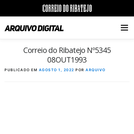
Saltar
para
Menu
conteúdo
Correio do Ribatejo Nº5345
INÍCIO
JORNAIS
DÉCADAS
08OUT1993
PUBLICADO EM
AGOSTO 1, 2022
POR
ARQUIVO
VERSÃO PDF E IMPRESSÃO