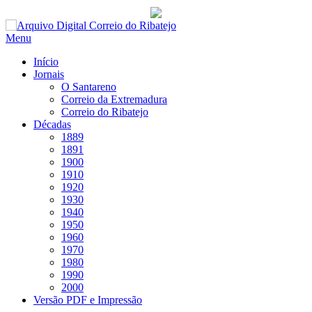
Saltar
para
Menu
conteúdo
Início
Jornais
O Santareno
Correio da Extremadura
Correio do Ribatejo
Décadas
1889
1891
1900
1910
1920
1930
1940
1950
1960
1970
1980
1990
2000
Versão PDF e Impressão