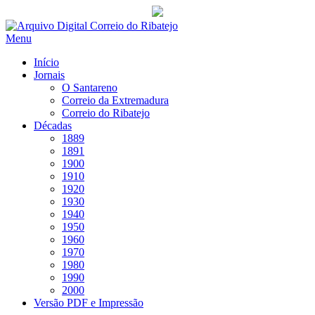
Saltar
para
Menu
conteúdo
Início
Jornais
O Santareno
Correio da Extremadura
Correio do Ribatejo
Décadas
1889
1891
1900
1910
1920
1930
1940
1950
1960
1970
1980
1990
2000
Versão PDF e Impressão