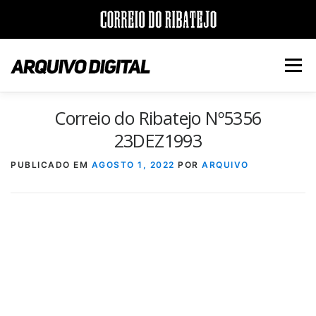
Saltar
para
Menu
conteúdo
Correio do Ribatejo Nº5356
INÍCIO
JORNAIS
DÉCADAS
23DEZ1993
PUBLICADO EM
AGOSTO 1, 2022
POR
ARQUIVO
VERSÃO PDF E IMPRESSÃO