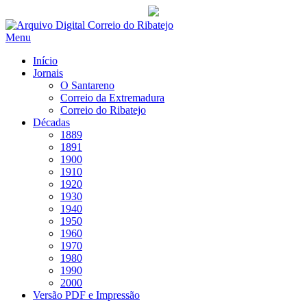
Saltar
para
Menu
conteúdo
Início
Jornais
O Santareno
Correio da Extremadura
Correio do Ribatejo
Décadas
1889
1891
1900
1910
1920
1930
1940
1950
1960
1970
1980
1990
2000
Versão PDF e Impressão