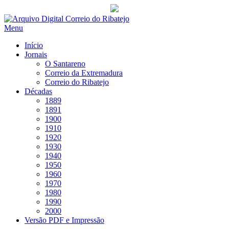
Saltar
para
Menu
conteúdo
Início
Jornais
O Santareno
Correio da Extremadura
Correio do Ribatejo
Décadas
1889
1891
1900
1910
1920
1930
1940
1950
1960
1970
1980
1990
2000
Versão PDF e Impressão