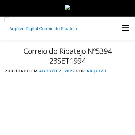
Saltar
para
Menu
conteúdo
Correio do Ribatejo Nº5394
INÍCIO
JORNAIS
DÉCADAS
23SET1994
PUBLICADO EM
AGOSTO 2, 2022
POR
ARQUIVO
VERSÃO PDF E IMPRESSÃO