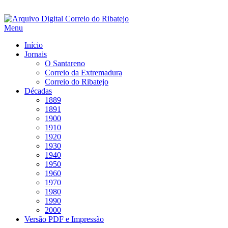
Saltar
para
Menu
conteúdo
Início
Jornais
O Santareno
Correio da Extremadura
Correio do Ribatejo
Décadas
1889
1891
1900
1910
1920
1930
1940
1950
1960
1970
1980
1990
2000
Versão PDF e Impressão