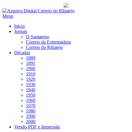
Saltar
para
Menu
conteúdo
Início
Jornais
O Santareno
Correio da Extremadura
Correio do Ribatejo
Décadas
1889
1891
1900
1910
1920
1930
1940
1950
1960
1970
1980
1990
2000
Versão PDF e Impressão