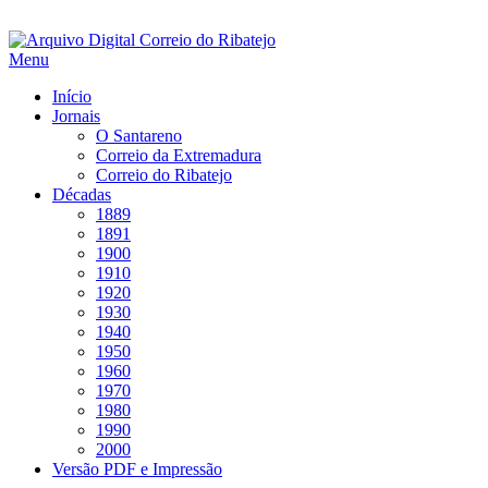
Saltar
para
Menu
conteúdo
Início
Jornais
O Santareno
Correio da Extremadura
Correio do Ribatejo
Décadas
1889
1891
1900
1910
1920
1930
1940
1950
1960
1970
1980
1990
2000
Versão PDF e Impressão