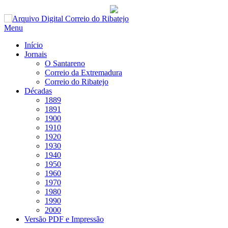
Saltar
para
Menu
conteúdo
Início
Jornais
O Santareno
Correio da Extremadura
Correio do Ribatejo
Décadas
1889
1891
1900
1910
1920
1930
1940
1950
1960
1970
1980
1990
2000
Versão PDF e Impressão