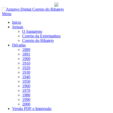
Saltar
para
Menu
conteúdo
Início
Jornais
O Santareno
Correio da Extremadura
Correio do Ribatejo
Décadas
1889
1891
1900
1910
1920
1930
1940
1950
1960
1970
1980
1990
2000
Versão PDF e Impressão