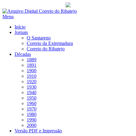
Saltar
para
Menu
conteúdo
Início
Jornais
O Santareno
Correio da Extremadura
Correio do Ribatejo
Décadas
1889
1891
1900
1910
1920
1930
1940
1950
1960
1970
1980
1990
2000
Versão PDF e Impressão