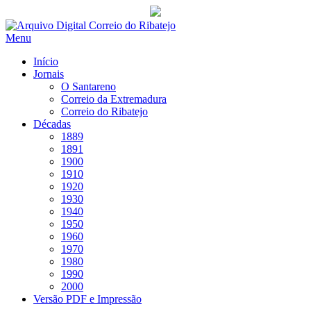
Saltar
para
Menu
conteúdo
Início
Jornais
O Santareno
Correio da Extremadura
Correio do Ribatejo
Décadas
1889
1891
1900
1910
1920
1930
1940
1950
1960
1970
1980
1990
2000
Versão PDF e Impressão