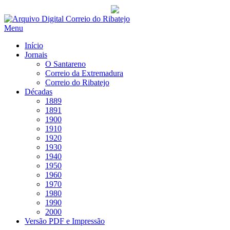
Saltar
para
Menu
conteúdo
Início
Jornais
O Santareno
Correio da Extremadura
Correio do Ribatejo
Décadas
1889
1891
1900
1910
1920
1930
1940
1950
1960
1970
1980
1990
2000
Versão PDF e Impressão