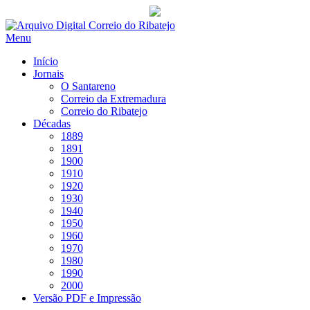
Saltar
para
Menu
conteúdo
Início
Jornais
O Santareno
Correio da Extremadura
Correio do Ribatejo
Décadas
1889
1891
1900
1910
1920
1930
1940
1950
1960
1970
1980
1990
2000
Versão PDF e Impressão