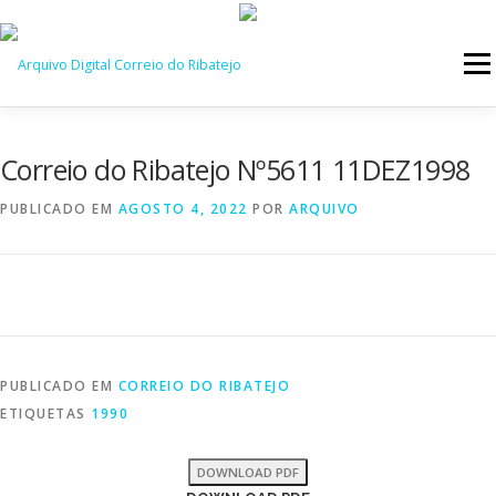
Saltar
para
Menu
conteúdo
INÍCIO
JORNAIS
DÉCADAS
Correio do Ribatejo Nº5611 11DEZ1998
PUBLICADO EM
AGOSTO 4, 2022
POR
ARQUIVO
VERSÃO PDF E IMPRESSÃO
PUBLICADO EM
CORREIO DO RIBATEJO
ETIQUETAS
1990
DOWNLOAD PDF