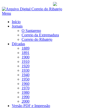
Saltar
para
Menu
conteúdo
Início
Jornais
O Santareno
Correio da Extremadura
Correio do Ribatejo
Décadas
1889
1891
1900
1910
1920
1930
1940
1950
1960
1970
1980
1990
2000
Versão PDF e Impressão