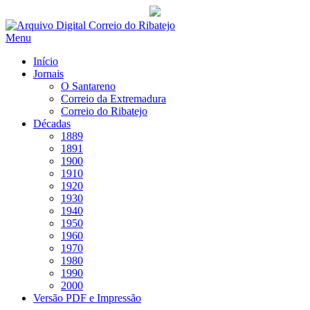
Saltar
para
Menu
conteúdo
Início
Jornais
O Santareno
Correio da Extremadura
Correio do Ribatejo
Décadas
1889
1891
1900
1910
1920
1930
1940
1950
1960
1970
1980
1990
2000
Versão PDF e Impressão