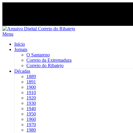
Saltar
para
Menu
conteúdo
Início
Jornais
O Santareno
Correio da Extremadura
Correio do Ribatejo
Décadas
1889
1891
1900
1910
1920
1930
1940
1950
1960
1970
1980