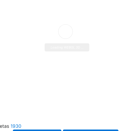
Loading WEBGL 3D ...
uetas
1930