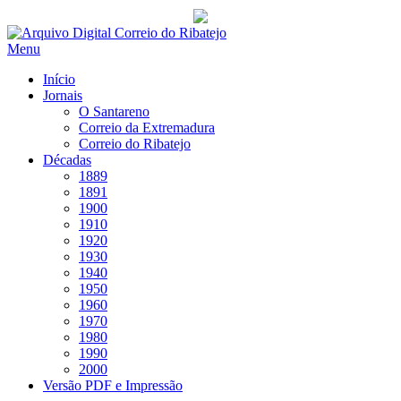
Saltar
para
Menu
conteúdo
Início
Jornais
O Santareno
Correio da Extremadura
Correio do Ribatejo
Décadas
1889
1891
1900
1910
1920
1930
1940
1950
1960
1970
1980
1990
2000
Versão PDF e Impressão