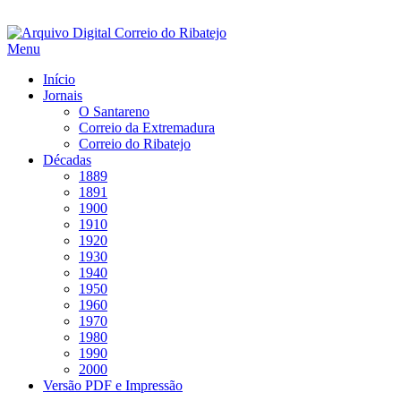
Saltar
para
Menu
conteúdo
Início
Jornais
O Santareno
Correio da Extremadura
Correio do Ribatejo
Décadas
1889
1891
1900
1910
1920
1930
1940
1950
1960
1970
1980
1990
2000
Versão PDF e Impressão