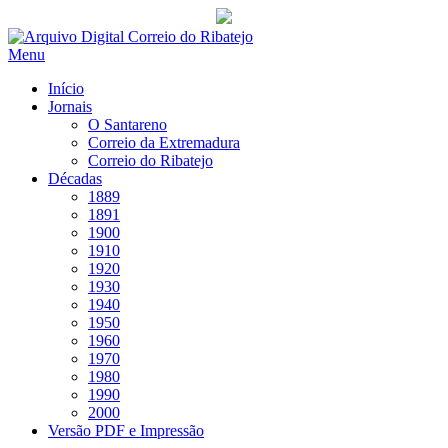
Saltar
para
Menu
conteúdo
Início
Jornais
O Santareno
Correio da Extremadura
Correio do Ribatejo
Décadas
1889
1891
1900
1910
1920
1930
1940
1950
1960
1970
1980
1990
2000
Versão PDF e Impressão