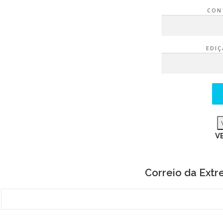
CON
EDIÇ
V
Correio da Ext