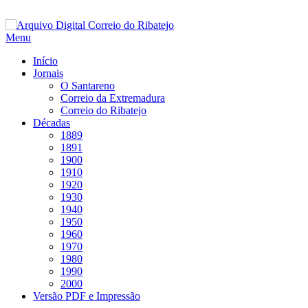
Saltar
para
Menu
conteúdo
Início
Jornais
O Santareno
Correio da Extremadura
Correio do Ribatejo
Décadas
1889
1891
1900
1910
1920
1930
1940
1950
1960
1970
1980
1990
2000
Versão PDF e Impressão