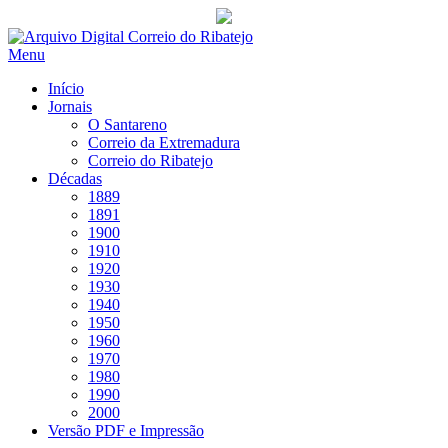
Saltar
para
Menu
conteúdo
Início
Jornais
O Santareno
Correio da Extremadura
Correio do Ribatejo
Décadas
1889
1891
1900
1910
1920
1930
1940
1950
1960
1970
1980
1990
2000
Versão PDF e Impressão