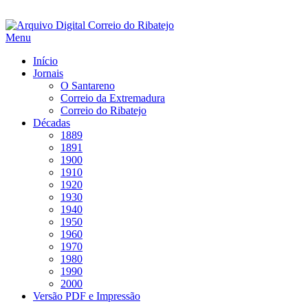
Saltar
para
Menu
conteúdo
Início
Jornais
O Santareno
Correio da Extremadura
Correio do Ribatejo
Décadas
1889
1891
1900
1910
1920
1930
1940
1950
1960
1970
1980
1990
2000
Versão PDF e Impressão