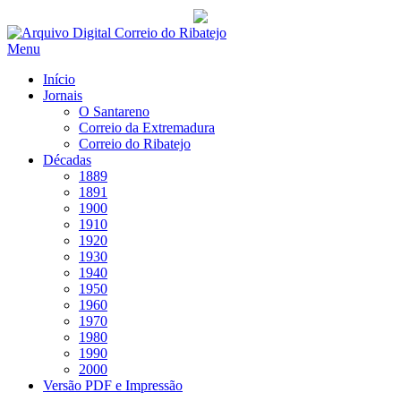
Saltar
para
Menu
conteúdo
Início
Jornais
O Santareno
Correio da Extremadura
Correio do Ribatejo
Décadas
1889
1891
1900
1910
1920
1930
1940
1950
1960
1970
1980
1990
2000
Versão PDF e Impressão