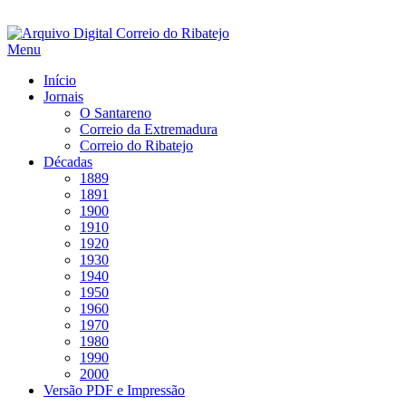
Saltar
para
Menu
conteúdo
Início
Jornais
O Santareno
Correio da Extremadura
Correio do Ribatejo
Décadas
1889
1891
1900
1910
1920
1930
1940
1950
1960
1970
1980
1990
2000
Versão PDF e Impressão