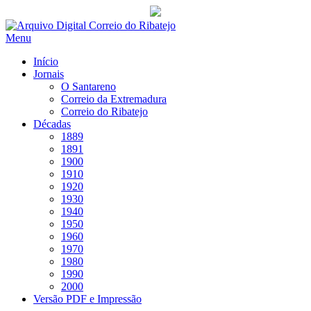
Saltar
para
Menu
conteúdo
Início
Jornais
O Santareno
Correio da Extremadura
Correio do Ribatejo
Décadas
1889
1891
1900
1910
1920
1930
1940
1950
1960
1970
1980
1990
2000
Versão PDF e Impressão