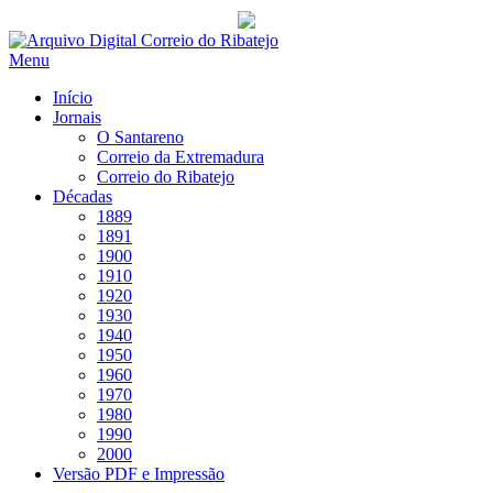
Saltar
para
Menu
conteúdo
Início
Jornais
O Santareno
Correio da Extremadura
Correio do Ribatejo
Décadas
1889
1891
1900
1910
1920
1930
1940
1950
1960
1970
1980
1990
2000
Versão PDF e Impressão