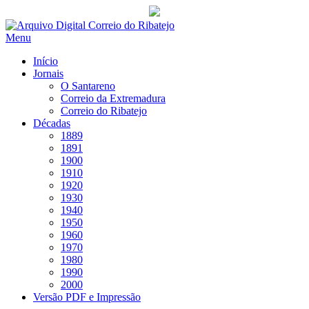
Saltar
para
Menu
conteúdo
Início
Jornais
O Santareno
Correio da Extremadura
Correio do Ribatejo
Décadas
1889
1891
1900
1910
1920
1930
1940
1950
1960
1970
1980
1990
2000
Versão PDF e Impressão