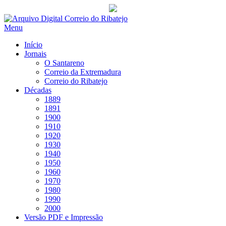
Saltar
para
Menu
conteúdo
Início
Jornais
O Santareno
Correio da Extremadura
Correio do Ribatejo
Décadas
1889
1891
1900
1910
1920
1930
1940
1950
1960
1970
1980
1990
2000
Versão PDF e Impressão