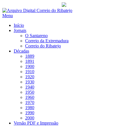
Saltar
para
Menu
conteúdo
Início
Jornais
O Santareno
Correio da Extremadura
Correio do Ribatejo
Décadas
1889
1891
1900
1910
1920
1930
1940
1950
1960
1970
1980
1990
2000
Versão PDF e Impressão