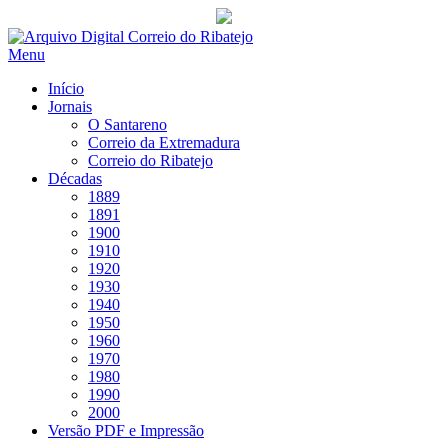
Saltar
para
Menu
conteúdo
Início
Jornais
O Santareno
Correio da Extremadura
Correio do Ribatejo
Décadas
1889
1891
1900
1910
1920
1930
1940
1950
1960
1970
1980
1990
2000
Versão PDF e Impressão