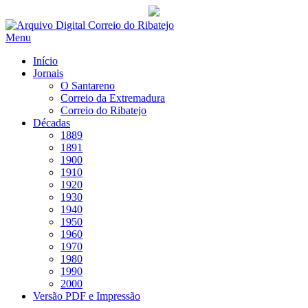
Saltar
para
Menu
conteúdo
Início
Jornais
O Santareno
Correio da Extremadura
Correio do Ribatejo
Décadas
1889
1891
1900
1910
1920
1930
1940
1950
1960
1970
1980
1990
2000
Versão PDF e Impressão