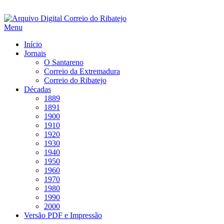
Saltar
para
Menu
conteúdo
Início
Jornais
O Santareno
Correio da Extremadura
Correio do Ribatejo
Décadas
1889
1891
1900
1910
1920
1930
1940
1950
1960
1970
1980
1990
2000
Versão PDF e Impressão