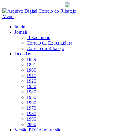
Saltar
para
Menu
conteúdo
Início
Jornais
O Santareno
Correio da Extremadura
Correio do Ribatejo
Décadas
1889
1891
1900
1910
1920
1930
1940
1950
1960
1970
1980
1990
2000
Versão PDF e Impressão