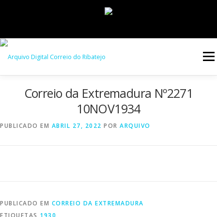
Saltar
para
Menu
conteúdo
Correio da Extremadura Nº2271
INÍCIO
JORNAIS
DÉCADAS
10NOV1934
PUBLICADO EM
ABRIL 27, 2022
POR
ARQUIVO
VERSÃO PDF E IMPRESSÃO
PUBLICADO EM
CORREIO DA EXTREMADURA
ETIQUETAS
1930